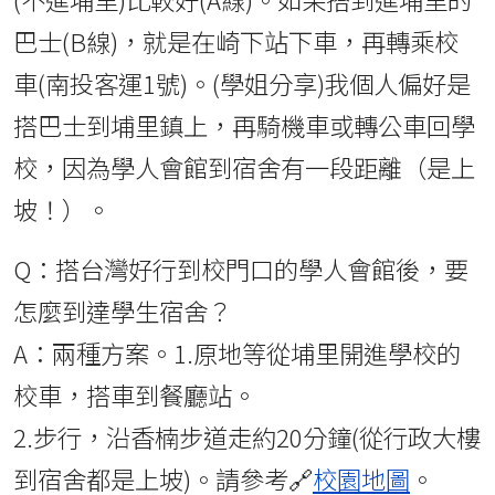
巴士(B線)，就是在崎下站下車，再轉乘校
車(南投客運1號)。(學姐分享)我個人偏好是
搭巴士到埔里鎮上，再騎機車或轉公車回學
校，因為學人會館到宿舍有一段距離（是上
坡！）。
Q：搭台灣好行到校門口的學人會館後，要
怎麼到達學生宿舍？
A：兩種方案。1.原地等從埔里開進學校的
校車，搭車到餐廳站。
2.步行，沿香楠步道走約20分鐘(從行政大樓
到宿舍都是上坡)。請參考🔗
校園地圖
。