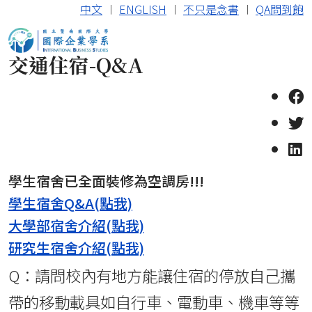
中文
︱
ENGLISH
︱
不只是念書
︱
QA問到飽
交通住宿-Q&A
學生宿舍已全面裝修為空調房!!!
學生宿舍Q&A(點我)
大學部宿舍介紹(點我)
研究生宿舍介紹(點我)
Q：請問校內有地方能讓住宿的停放自己攜
帶的移動載具如自行車、電動車、機車等等