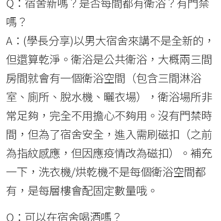
Q：宿舍新嗎？是否每間都有衛浴？有門禁
嗎？
A：(學長分享)以男大宿舍來講不是全新的，
但還算乾淨。衛浴是公共衛浴，大概兩三間
房間就會有一個衛浴空間（包含三間淋浴
室、廁所、脫水機、曬衣場），衛浴場所非
常足夠，完全不用擔心不夠用。沒有門禁時
間，但為了宿舍安全，進入需刷磁扣（之前
為指紋感應，但因應疫情改為磁扣）。補充
一下，洗衣機/烘乾機不是每個衛浴空間都
有，是每層樓會配固定數量哦。
Q：可以在宿舍喝酒嗎？