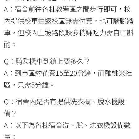
A：宿舍前往各棟教學區之間步行即可，校
內提供校車往返校區無需付費，也可騎腳踏
車，但校內上坡路段較多稍嫌吃力需自行斟
酌。
Q：騎乘機車到鎮上要多久？
A：到市區約花費15至20分鐘，而離桃米社
區，只需5分鐘。
Q：宿舍內是否有提供洗衣機、脫水機設
備？
A：以下為各棟宿舍洗、脫、烘衣機設備數
量：