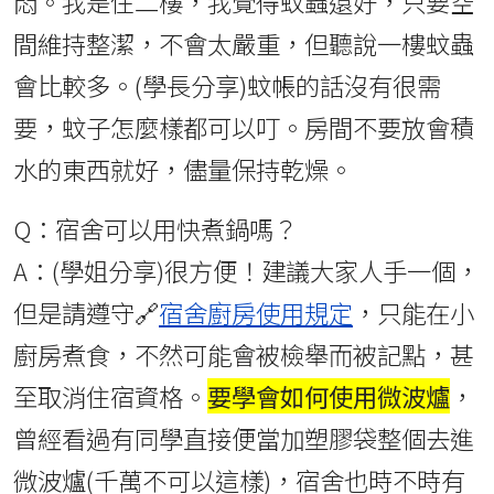
悶。我是住二樓，我覺得蚊蟲還好，只要空
間維持整潔，不會太嚴重，但聽說一樓蚊蟲
會比較多。(學長分享)蚊帳的話沒有很需
要，蚊子怎麼樣都可以叮。房間不要放會積
水的東西就好，儘量保持乾燥。
Q：宿舍可以用快煮鍋嗎？
A：(學姐分享)很方便！建議大家人手一個，
但是請遵守🔗
宿舍廚房使用規定
，只能在小
廚房煮食，不然可能會被檢舉而被記點，甚
至取消住宿資格。
要學會如何使用微波爐
，
曾經看過有同學直接便當加塑膠袋整個去進
微波爐(千萬不可以這樣)，宿舍也時不時有