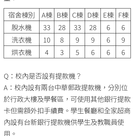
宿舍棟別
A棟
B棟
C棟
D棟
E棟
F棟
脫水機
33
28
33
28
6
6
洗衣機
10
8
9
9
6
9
烘衣機
4
3
5
6
6
6
Q：校內是否設有提款機？
A：校內設有兩台中華郵政提款機，分別位
於行政大樓及學餐區，可使用其他銀行提款
卡但需額外扣手續費。學生餐廳和全家超商
內設有台新銀行提款機供學生及教職員使
用。