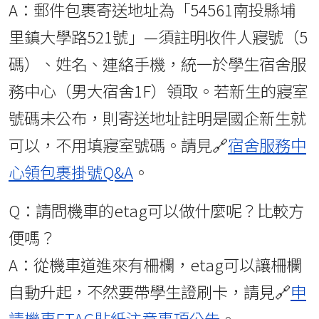
A：郵件包裹寄送地址為「54561南投縣埔
里鎮大學路521號」—須註明收件人寢號（5
碼）、姓名、連絡手機，統一於學生宿舍服
務中心（男大宿舍1F）領取。若新生的寢室
號碼未公布，則寄送地址註明是國企新生就
可以，不用填寢室號碼。請見🔗
宿舍服務中
心領包裹掛號Q&A
。
Q：請問機車的etag可以做什麼呢？比較方
便嗎？
A：從機車道進來有柵欄，etag可以讓柵欄
自動升起，不然要帶學生證刷卡，請見🔗
申
請機車ETAG貼紙注意事項公告
。