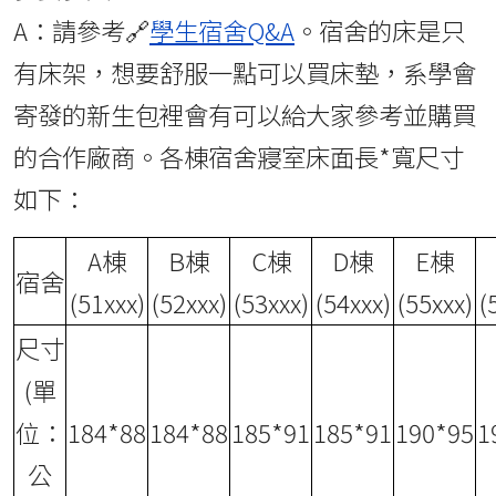
A：請參考🔗
學生宿舍Q&A
。宿舍的床是只
有床架，想要舒服一點可以買床墊，系學會
寄發的新生包裡會有可以給大家參考並購買
的合作廠商。各棟宿舍寢室床面長*寬尺寸
如下：
A棟
B棟
C棟
D棟
E棟
宿舍
(51xxx)
(52xxx)
(53xxx)
(54xxx)
(55xxx)
(
尺寸
(單
位：
184*88
184*88
185*91
185*91
190*95
1
公