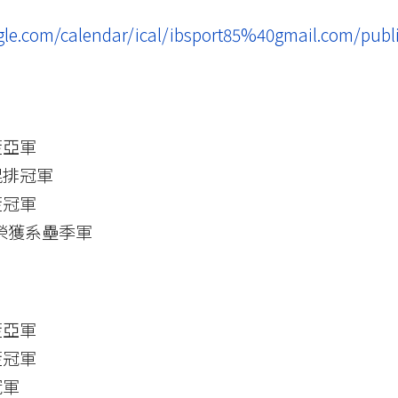
ogle.com/calendar/ical/ibsport85%40gmail.com/publi
籃亞軍
混排冠軍
籃冠軍
榮獲系壘
季軍
籃亞軍
籃冠軍
冠軍