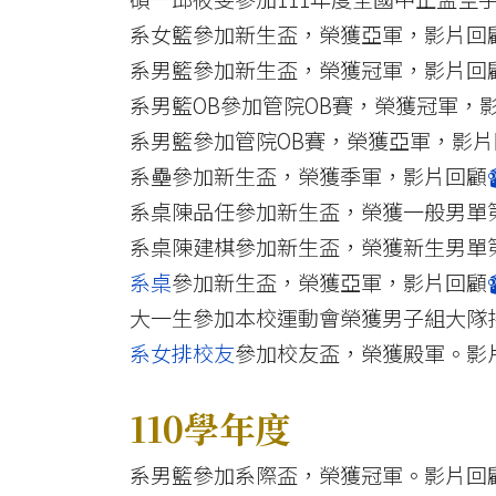
系女籃參加新生盃，榮獲亞軍，影片回
系男籃參加新生盃，榮獲冠軍，影片回
系男籃OB參加管院OB賽，榮獲冠軍，
系男籃參加管院OB賽，榮獲亞軍，影片
系壘參加新生盃，榮獲季軍，影片回顧
系桌陳品任參加新生盃，榮獲一般男單
系桌陳建棋參加新生盃，榮獲新生男單
系桌
參加新生盃，榮獲亞軍，影片回顧
大一生參加本校運動會榮獲男子組大隊
系女排校友
參加校友盃，榮獲殿軍。影
110學年度
系男籃參加系際盃，榮獲冠軍。影片回