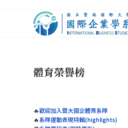
體育榮譽榜
🔥
歡迎加入暨大國企體育系隊
🔥
系隊運動表現特輯(highlights)