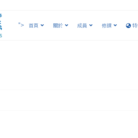
">
首頁
關於
成員
修課
特