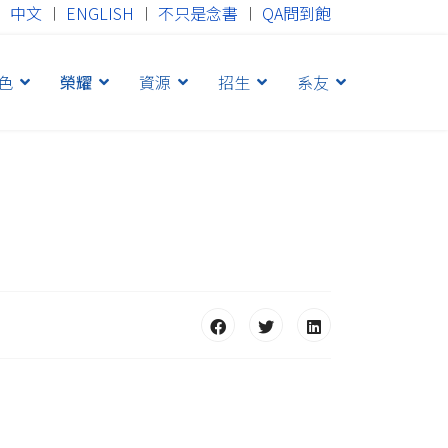
中文
︱
ENGLISH
︱
不只是念書
︱
QA問到飽
色
榮耀
資源
招生
系友