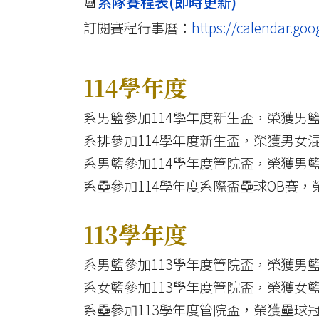
📆
系隊賽程表(即時更新)
訂閱賽程行事曆：
https://calendar.go
114學年度
系男籃參加114學年度新生盃，榮獲男
系排參加114學年度新生盃，榮獲男女
系男籃參加114學年度管院盃，榮獲男
系壘參加114學年度
系際盃壘球OB賽
，
113學年度
系男籃參加113學年度管院盃，榮獲男
系女籃參加113學年度管院盃，榮獲女
系壘參加113學年度管院盃，榮獲壘球