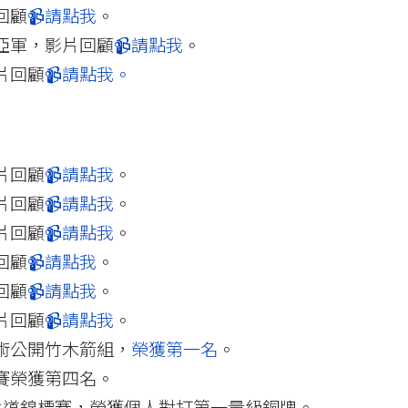
回顧
📹請點我
。
亞軍，影片回顧
📹請點我
。
片回顧
📹請點我。
片回顧
📹請點我
。
片回顧
📹請點我
。
片回顧
📹請點我
。
回顧
📹請點我
。
回顧
📹請點我
。
片回顧
📹請點我
。
術公開竹木箭組，
榮獲第一名
。
賽榮獲第四名。
手道錦標賽，榮獲個人對打第一量級銅牌。