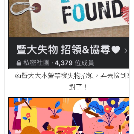
👍暨大大本營禁發失物招領，弄丟撿到來
對了！