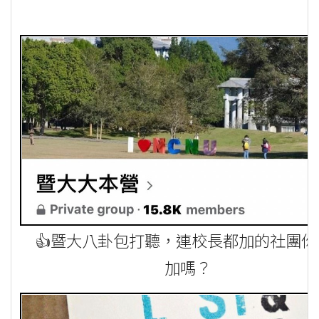
👍暨大八卦包打聽，連校長都加的社團你
加嗎？