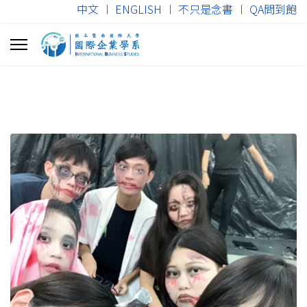
中文
︱
ENGLISH
︱
不只是念書
︱
QA問到飽