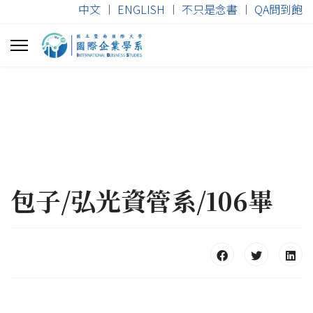
中文
︱
ENGLISH
︱
不只是念書
︱
QA問到飽
包子/弘光資管系/106畢