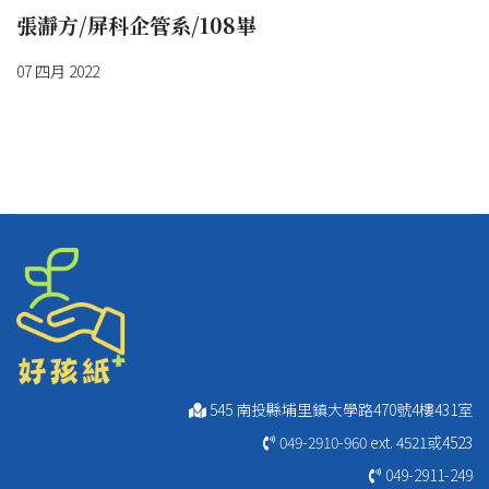
張瀞方/屏科企管系/108畢
07 四月 2022
545 南投縣埔里鎮大學路470號4樓431室
049-2910-960
ext. 4521或4523
049-2911-249