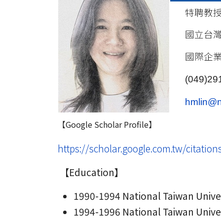
特聘教
國立台
國際企
(049)29
hmlin@n
【
Google Scholar Profile
】
https://scholar.google.com.tw/citat
【Education】
1990-1994 National Taiwan Univer
1994-1996 National Taiwan Univer