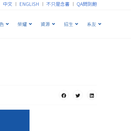
中文
︱
ENGLISH
︱
不只是念書
︱
QA問到飽
色
榮耀
資源
招生
系友