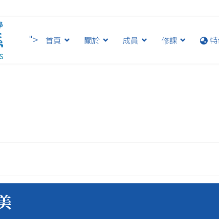
">
首頁
關於
成員
修課
特
美