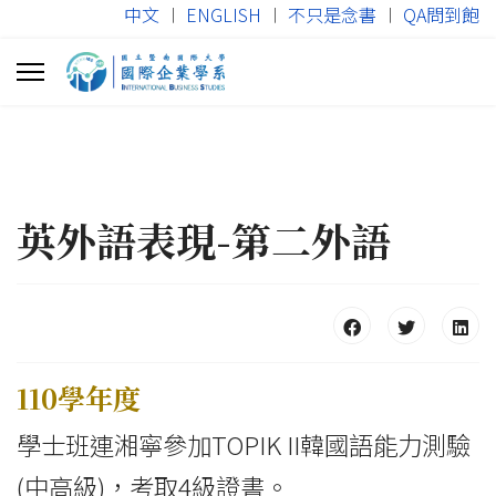
中文
︱
ENGLISH
︱
不只是念書
︱
QA問到飽
英外語表現-第二外語
110學年度
學士班連湘寧參加TOPIK II韓國語能力測驗
(中高級)，考取4級證書。