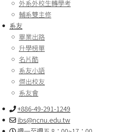
外系外校生轉學考
輔系雙主修
系友
畢業出路
升學榜單
名片酷
系友小語
傑出校友
系友會
+886-49-291-1249
ibs@ncnu.edu.tw
週一至週五 8：00~17：00