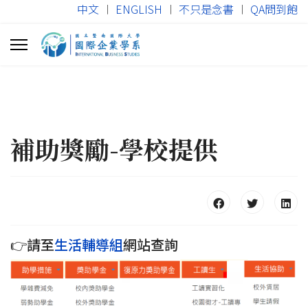
中文
︱
ENGLISH
︱
不只是念書
︱
QA問到飽
補助獎勵-學校提供
👉請至
生活輔導組
網站查詢