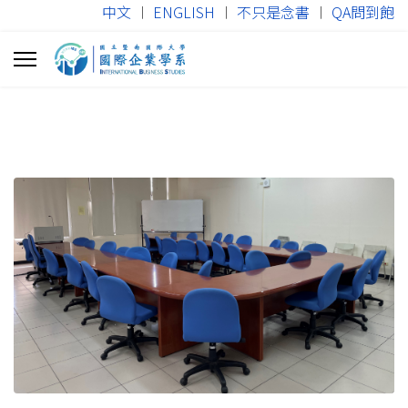
中文
︱
ENGLISH
︱
不只是念書
︱
QA問到飽