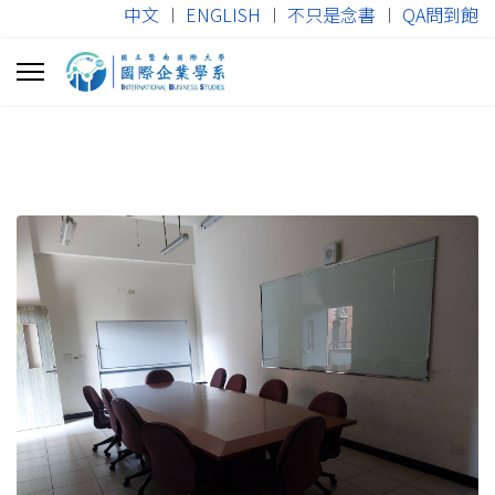
中文
︱
ENGLISH
︱
不只是念書
︱
QA問到飽