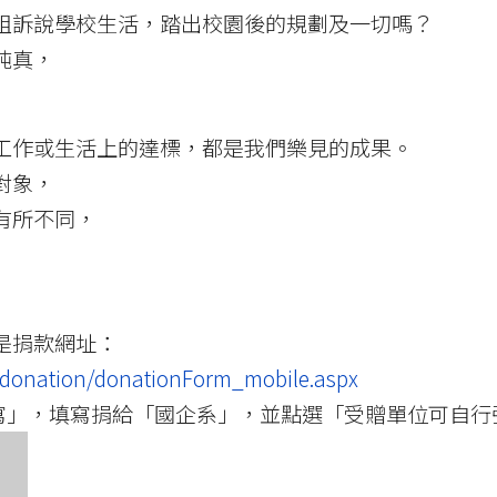
姐訴說學校生活，踏出校園後的規劃及一切嗎？
純真，
工作或生活上的達標，都是我們樂見的成果。
對象，
有所不同，
是捐款網址：
b/donation/donationForm_mobile.aspx
填寫」，填寫捐給「國企系」，並點選「受贈單位可自行