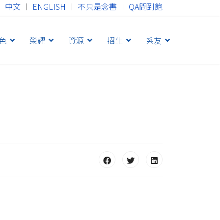
中文
︱
ENGLISH
︱
不只是念書
︱
QA問到飽
色
榮耀
資源
招生
系友