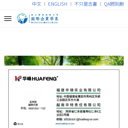
中文
︱
ENGLISH
︱
不只是念書
︱
QA問到飽