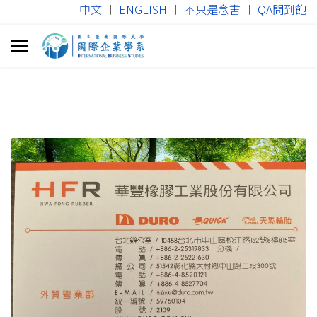
中文
︱
ENGLISH
︱
不只是念書
︱
QA問到飽