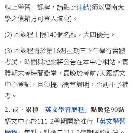
線上學習」課程，請點此
連結
(須以
暨南大
學之信箱
方可登入填寫)。
(2) 本課程上限140個名額，大四優先。
(3) 本課程將於第16週星期三下午舉行實體
考試，時間與地點將公告在本中心網站。實
體期末考時間衝堂，最晚於考前7天跟語文
中心登記，且須提出衝堂證明，否則不予補
考。
2. 或，累積「
英文學習歷程
」點數達90點
語文中心於111-2學期開始推行「
英文學習
歷程
」集點，點數自111-2學期開始計算。