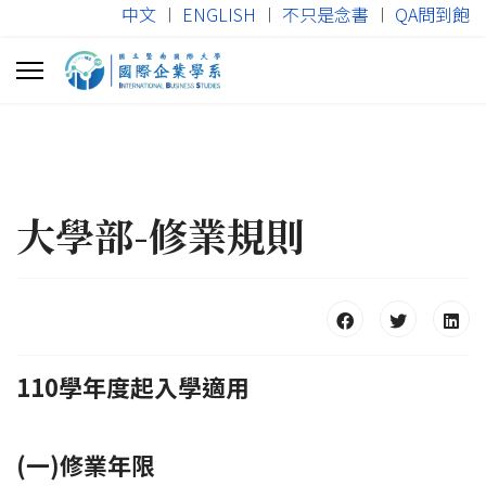
中文
︱
ENGLISH
︱
不只是念書
︱
QA問到飽
大學部-修業規則
110學年度起入學適用
(一)修業年限