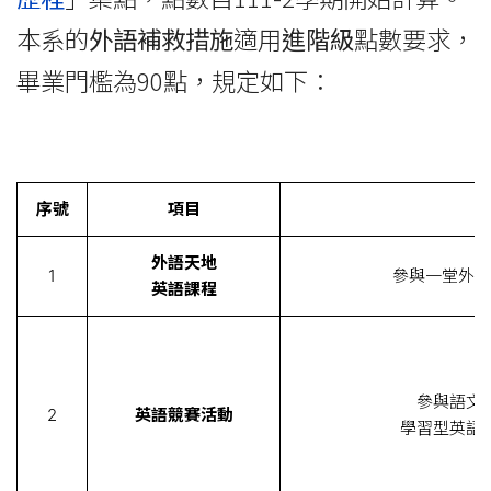
本系的
外語補救措施
適用
進階級
點數要求，
畢業門檻為90點，規定如下：
序號
項目
內
外語天地
1
參與一堂外語
英語課程
參與語文
2
英語競賽活動
學習型英語