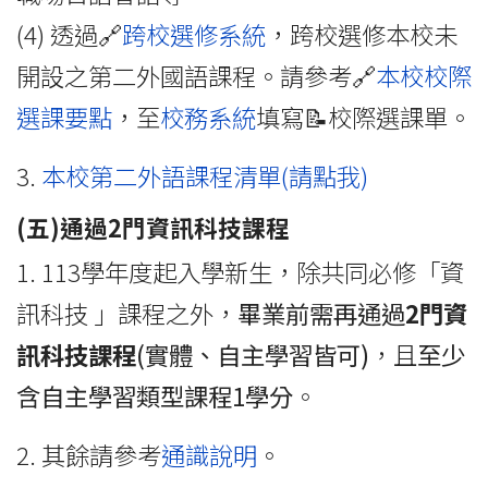
(4) 透過🔗
跨校選修系統
，跨校選修本校未
開設之第二外國語課程。請參考🔗
本校校際
選課要點
，至
校務系統
填寫📝校際選課單。
3.
本校第二外語課程清單(請點我)
(五)通過
2
門資訊科技課程
1.
113學年度起入學新生，除共同必修「資
訊科技 」課程之外，
畢業前需再通過
2
門資
訊科技課程
(實體、自主學習皆可)
，且
至少
含自主學習類型課程1學分
。
2. 其餘請參考
通識說明
。