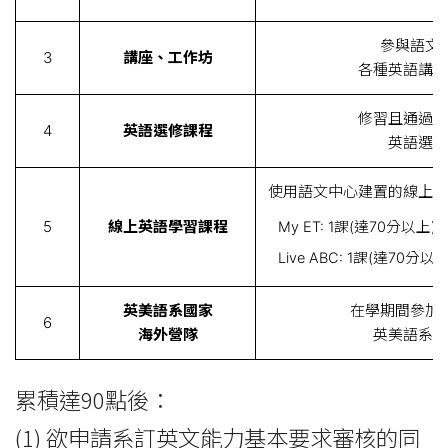
參與語文
3
講座、工作坊
各種英語講座
修習且通過語
4
英語選修課程
英語選修
使用語文中心建置的線上英
5
線上英語學習課程
My ET: 1課(達70分以上)
Live ABC: 1課(達70分以上
英美語系國家
在學期間參加
6
海外營隊
英美語系國
累積達90點後：
(1) 欲申請系訂英文能力基本要求審核的同