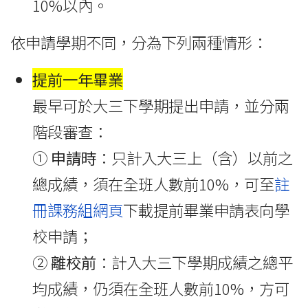
10%以內。
依申請學期不同，分為下列兩種情形：
提前一年畢業
最早可於大三下學期提出申請，並分兩
階段審查：
①
申請時
：只計入大三上（含）以前之
總成績，須在全班人數前10%，
可至
註
冊課務組網頁
下載提前畢業申請表向學
校申請
；
②
離校前
：計入大三下學期成績之總平
均成績，仍須在全班人數前10%，方可