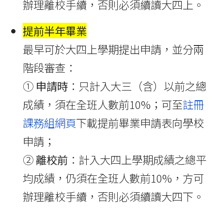
辦理離校手續，否則必須續讀大四上。
提前半年畢業
最早可於大四上學期提出申請，並分兩
階段審查：
①
申請時
：只計入大三（含）以前之總
成績，須在全班人數前10%；
可至
註冊
課務組網頁
下載提前畢業申請表向學校
申請
；
②
離校前
：計入大四上學期成績之總平
均成績，仍須在全班人數前10%，方可
辦理離校手續，否則必須續讀大四下。