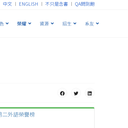
中文
︱
ENGLISH
︱
不只是念書
︱
QA問到飽
色
榮耀
資源
招生
系友
第二外語榮譽榜