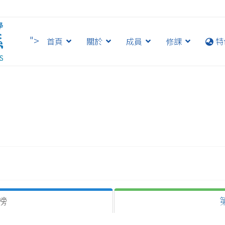
">
首頁
關於
成員
修課
特
榜