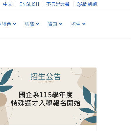
中文
︱
ENGLISH
︱
不只是念書
︱
QA問到飽
特色
榮耀
資源
招生