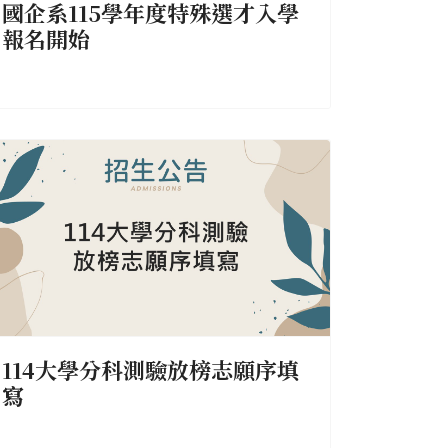
國企系115學年度特殊選才入學
報名開始
114大學分科測驗放榜志願序填
寫