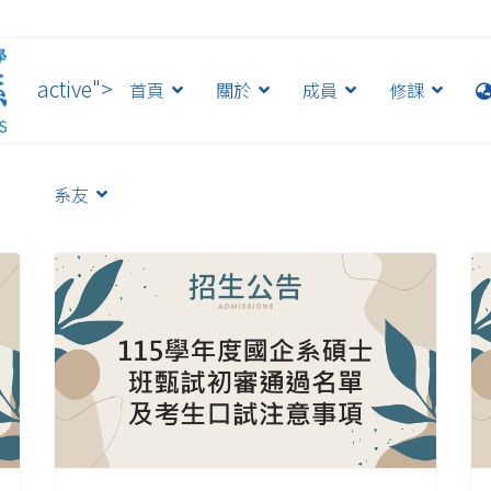
active">
首頁
關於
成員
修課
系友