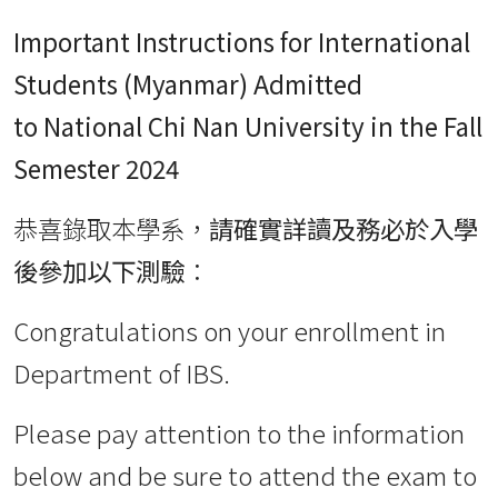
Important Instructions for International
Students (Myanmar) Admitted
to
National Chi Nan University in the Fall
Semester 2024
恭喜錄取本學系，
請確實詳讀及務必於入學
後參加以下測驗
：
Congratulations on your enrollment in
Department of IBS.
Please pay attention to the information
below and be sure to attend the exam to