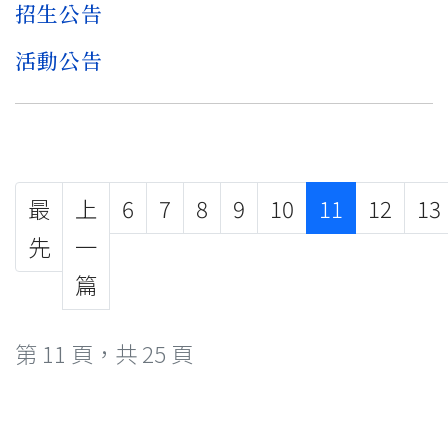
招生公告
活動公告
最
上
6
7
8
9
10
11
12
13
先
一
篇
第 11 頁，共 25 頁