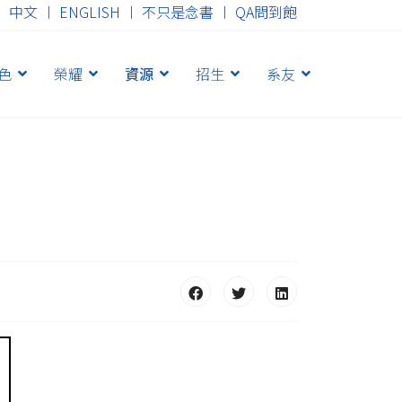
中文
︱
ENGLISH
︱
不只是念書
︱
QA問到飽
色
榮耀
資源
招生
系友