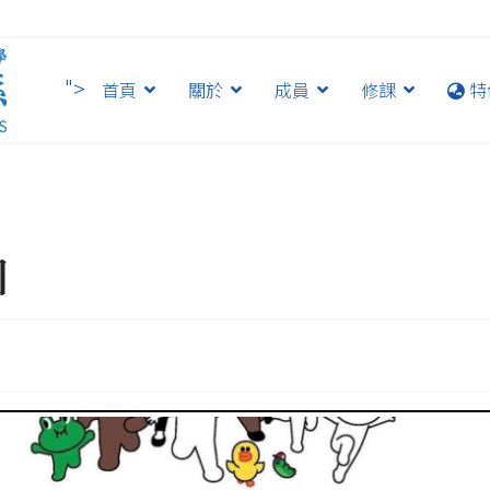
">
首頁
關於
成員
修課
特
團