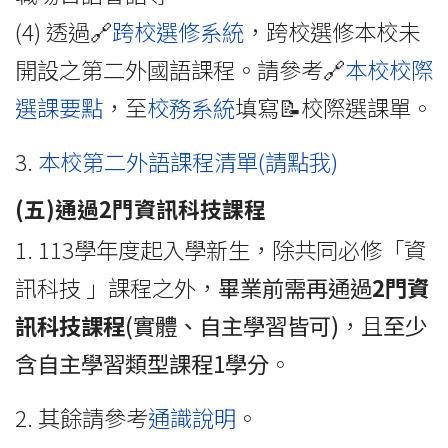
(4) 透過🔗
跨校選修系統
，跨校選修本校未
開設之第二外國語課程。請參考🔗
本校校際
選課要點
，至
校務系統
填寫📝校際選課單。
3.
本校第二外語課程清單(請點我)
(五)通過
2
門資訊科技課程
1.
113學年度起入學新生，除共同必修「資
訊科技 」課程之外，
畢業前需再通過
2
門資
訊科技課程
(實體、自主學習皆可)
，且
至少
含自主學習類型課程1學分
。
2. 其餘請參考
通識說明
。