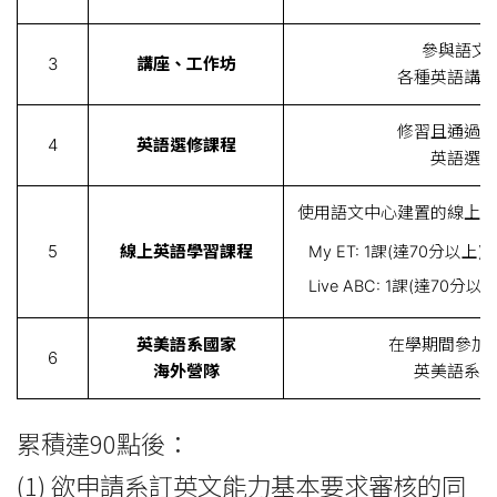
參與語文
3
講座、工作坊
各種英語講座
修習且通過語
4
英語選修課程
英語選修
使用語文中心建置的線上英
5
線上英語學習課程
My ET: 1課(達70分以上)
Live ABC: 1課(達70分以上
英美語系國家
在學期間參加
6
海外營隊
英美語系國
累積達90點後：
(1) 欲申請系訂英文能力基本要求審核的同