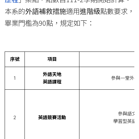
本系的
外語補救措施
適用
進階級
點數要求，
畢業門檻為90點，規定如下：
序號
項目
內
外語天地
1
參與一堂外語
英語課程
參與語文
2
英語競賽活動
學習型英語