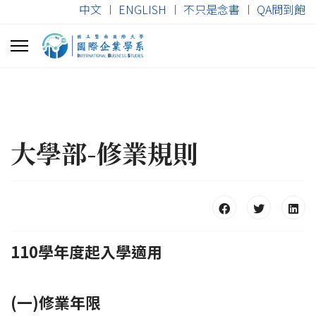
中文
︱
ENGLISH
︱
不只是念書
︱
QA問到飽
大學部-修業規則
110學年度起入學適用
(一)修業年限