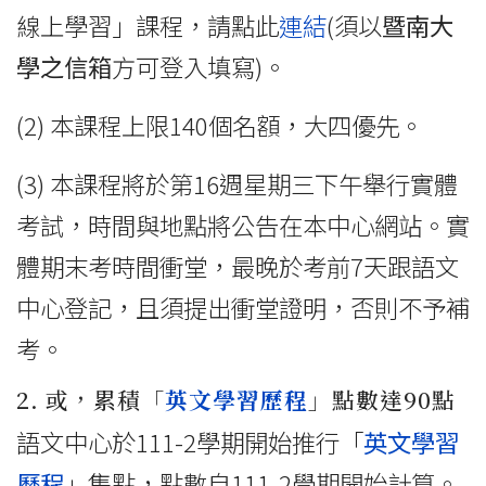
線上學習」課程，請點此
連結
(須以
暨南大
學之信箱
方可登入填寫)。
(2) 本課程上限140個名額，大四優先。
(3) 本課程將於第16週星期三下午舉行實體
考試，時間與地點將公告在本中心網站。實
體期末考時間衝堂，最晚於考前7天跟語文
中心登記，且須提出衝堂證明，否則不予補
考。
2. 或，累積「
英文學習歷程
」點數達90點
語文中心於111-2學期開始推行「
英文學習
歷程
」集點，點數自111-2學期開始計算。