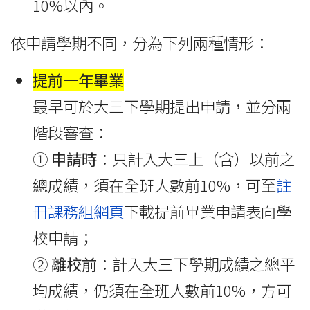
10%以內。
依申請學期不同，分為下列兩種情形：
提前一年畢業
最早可於大三下學期提出申請，並分兩
階段審查：
①
申請時
：只計入大三上（含）以前之
總成績，須在全班人數前10%，
可至
註
冊課務組網頁
下載提前畢業申請表向學
校申請
；
②
離校前
：計入大三下學期成績之總平
均成績，仍須在全班人數前10%，方可