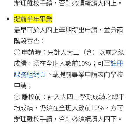
辦理離校手續，否則必須續讀大四上。
提前半年畢業
最早可於大四上學期提出申請，並分兩
階段審查：
①
申請時
：只計入大三（含）以前之總
成績，須在全班人數前10%；
可至
註冊
課務組網頁
下載提前畢業申請表向學校
申請
；
②
離校前
：計入大四上學期成績之總平
均成績，仍須在全班人數前10%，方可
辦理離校手續，否則必須續讀大四下。