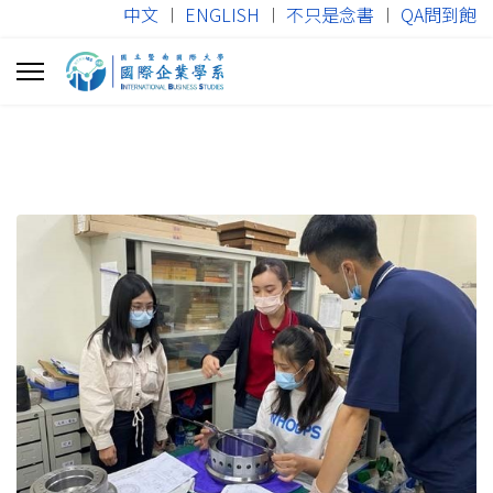
中文
︱
ENGLISH
︱
不只是念書
︱
QA問到飽