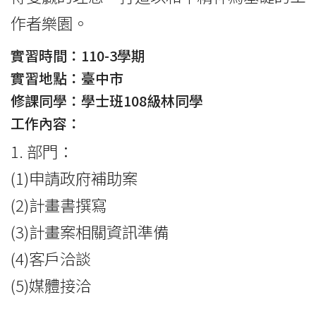
作者樂園。
實習時間：110-3學期
實習地點：臺中市
修課同學：學士班108級林同學
工作內容：
1. 部門：
(1)申請政府補助案
(2)計畫書撰寫
(3)計畫案相關資訊準備
(4)客戶洽談
(5)媒體接洽