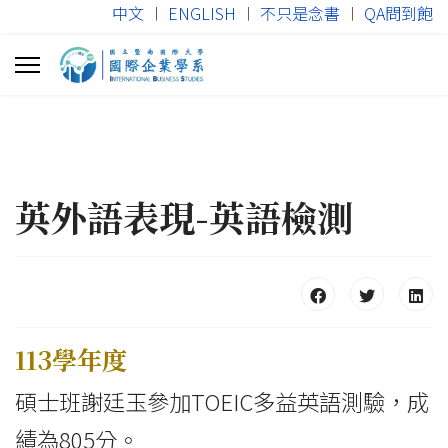
中文
︱
ENGLISH
︱
不只是念書
︱
QA問到飽
英外語表現-英語檢測
113學年度
碩士班謝廷玉參加TOEIC多益英語測驗，成
績為805分。