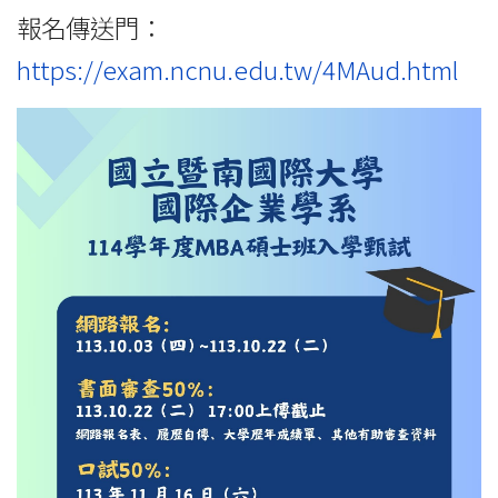
報名傳送門：
https://exam.ncnu.edu.tw/4MAud.html