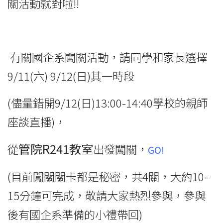
關活動就對啦!!
有關國企系闖關活動，請同學和家長選擇
9/11(六) 9/12(日)其一時段
(儘量錯開9/12(日)13:00-14:40學校的親師
座談直播)，
管院R241教室
從
出發闖關，
GO!
(目前闖關關卡都是秘密，共4關，大約10-
15分鐘可完成，敬請大家熱烈參與，參與
後有國企系準備的小禮帶回)