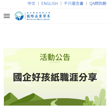
中文
︱
ENGLISH
︱
不只是念書
︱
QA問到飽