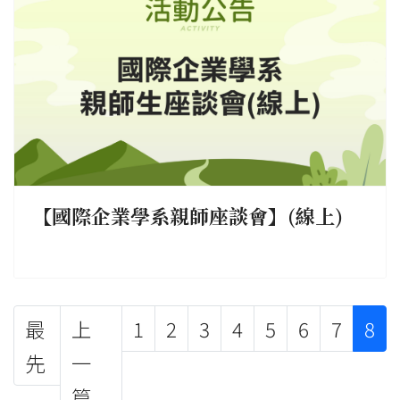
【國際企業學系親師座談會】(線上)
最
上
1
2
3
4
5
6
7
8
先
一
篇