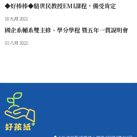
◆好棒棒◆駱世民教授EMI課程，備受肯定
10 九月 2021
國企系輔系雙主修、學分學程 暨五年一貫說明會
31 八月 2021