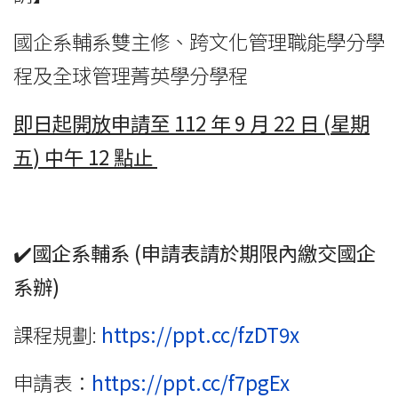
國企系輔系雙主修、跨文化管理職能學分學
程及全球管理菁英學分學程
即日起開放申請至
112
年
9
月
22
日
(
星期
五
)
中午
12
點止
✔️國企系輔系
(
申請表請於期限內繳交國企
系辦
)
課程規劃:
https://ppt.cc/fzDT9x
申請表：
https://ppt.cc/f7pgEx