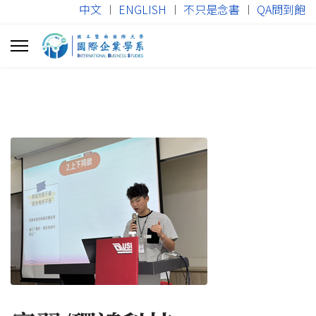
中文
︱
ENGLISH
︱
不只是念書
︱
QA問到飽