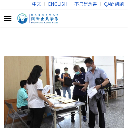
中文
︱
ENGLISH
︱
不只是念書
︱
QA問到飽