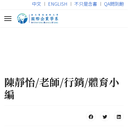
中文
︱
ENGLISH
︱
不只是念書
︱
QA問到飽
陳靜怡/老師/行銷/體育小
編