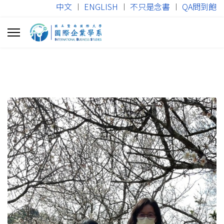
中文
︱
ENGLISH
︱
不只是念書
︱
QA問到飽