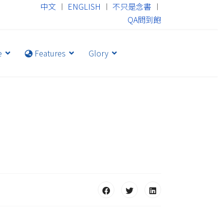
中文
︱
ENGLISH
︱
不只是念書
︱
QA問到飽
e
Features
Glory