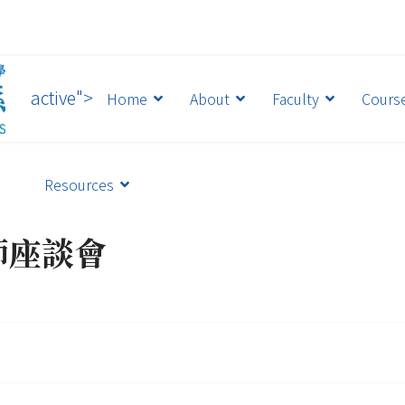
active">
Home
About
Faculty
Cours
Resources
師座談會