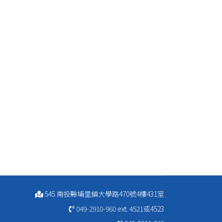
545 南投縣埔里鎮大學路470號4樓431室
049-2910-960
ext. 4521或4523