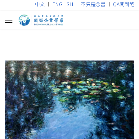
中文
︱
ENGLISH
︱
不只是念書
︱
QA問到飽