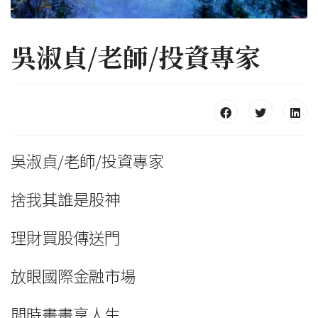
吳淑貞/老師/投資專家
吳淑貞/老師/投資專家
捨我其誰是股神
理財買股傳送門
放眼國際金融市場
閒時畫畫享人生